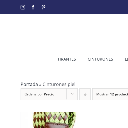
Saltar
Instagram
Facebook
Pinterest
al
contenido
TIRANTES
CINTURONES
L
Portada
»
Cinturones piel
Ordena por
Precio
Mostrar
12 produc