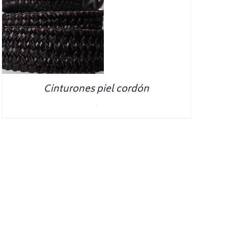
Cinturones piel cordón
0.00
€