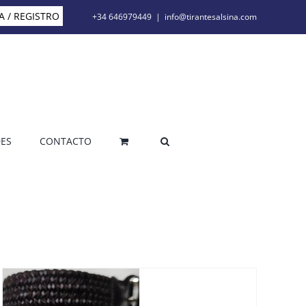
A / REGISTRO
+34 646979449
|
info@tirantesalsina.com
ES
CONTACTO