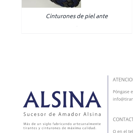
Cinturones de piel ante
0.00
€
ATENCIO
Póngase e
info@tira
CONTAC
O en el te