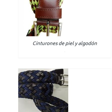
NS
/
SELECT OPTIONS
/
S
DETALLES
Cinturones de piel y algodón
0.00
€
NS
/
S