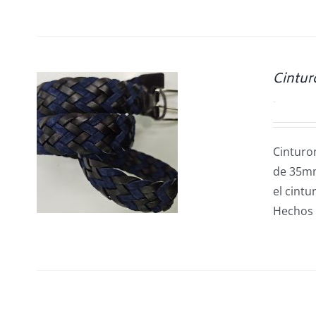
Cintur
0.00
€
/
Cinturon
de 35mm.
el cintu
Hechos 