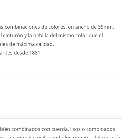
tas combinaciones de colores, en ancho de 35mm.
 cinturón y la hebilla del mismo color que el
les de máxima calidad.
cantes desde 1881.
mbién combinados con cuerda, lisos o combinados
za en níquel o piel, siendo los remates del cinturón