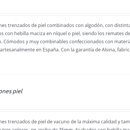
nes trenzados de piel combinados con algodón, con distin
 con hebilla maciza en níquel o piel, siendo los remates del
n.
Cómodos y muy combinables confeccionados con materia
artesanalmente en España. Con la garantía de Alsina, fabri
ones piel
nes trenzados de piel de vacuno de la máxima calidad y ta
o tres colores, en ancho de 35mm. Acabados con hebilla maci