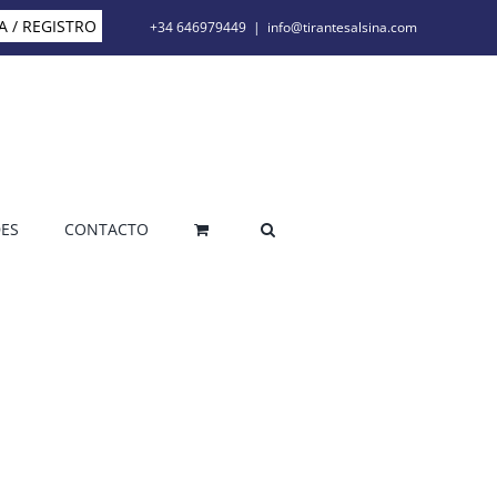
A / REGISTRO
+34 646979449
|
info@tirantesalsina.com
ES
CONTACTO