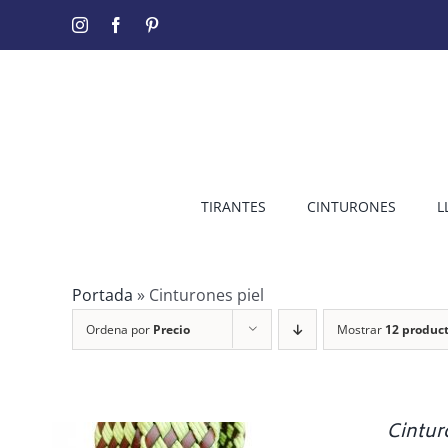
Saltar
Instagram
Facebook
Pinterest
al
contenido
TIRANTES
CINTURONES
L
Portada
»
Cinturones piel
Ordena por
Precio
Mostrar
12 produc
Cintur