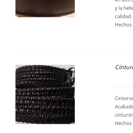
y la heb
calidad.
Hechos 
Cintur
0.00
€
/
Cinturo
Acabados
cinturó
Hechos 