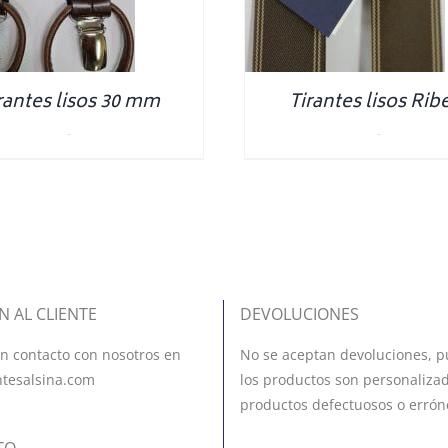
rantes lisos 30 mm
Tirantes lisos Rib
0.00
€
0.00
€
N AL CLIENTE
DEVOLUCIONES
n contacto con nosotros en
No se aceptan devoluciones, p
ntesalsina.com
los productos son personalizad
productos defectuosos o errón