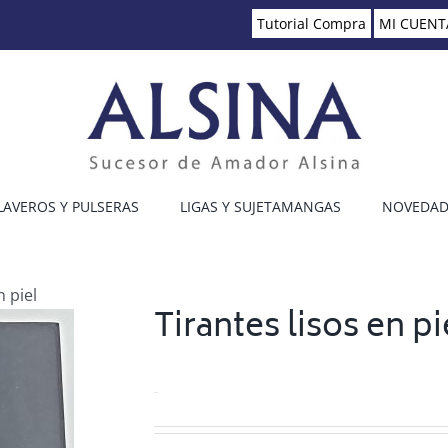
Tutorial Compra
MI CUENT
LAVEROS Y PULSERAS
LIGAS Y SUJETAMANGAS
NOVEDAD
n piel
Tirantes lisos en pi
0.00
€