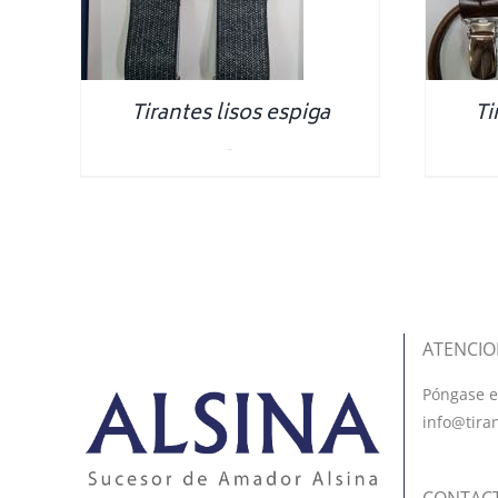
Tirantes lisos espiga
Ti
0.00
€
ATENCIO
Póngase e
info@tira