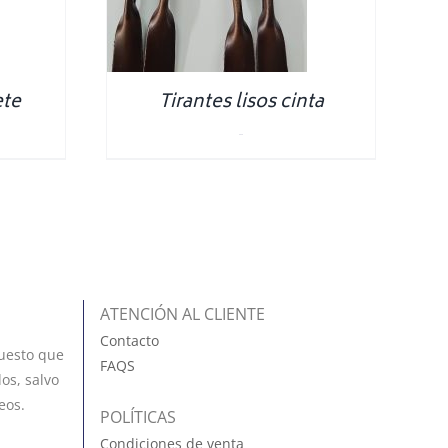
ete
Tirantes lisos cinta
0.00
€
ATENCIÓN AL CLIENTE
Contacto
uesto que
FAQS
os, salvo
eos.
POLÍTICAS
Condiciones de venta