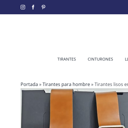
Saltar
Instagram
Facebook
Pinterest
al
contenido
TIRANTES
CINTURONES
L
Portada
»
Tirantes para hombre
»
Tirantes lisos e