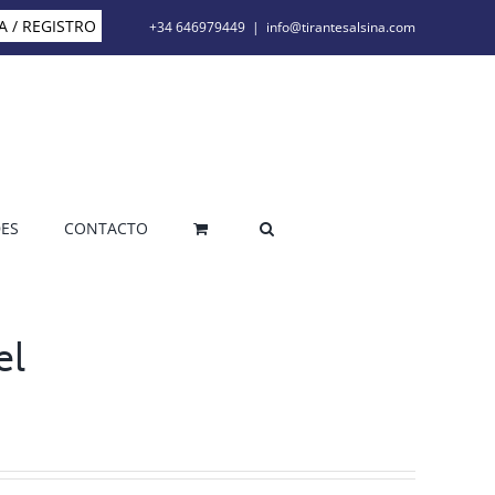
A / REGISTRO
+34 646979449
|
info@tirantesalsina.com
ES
CONTACTO
el