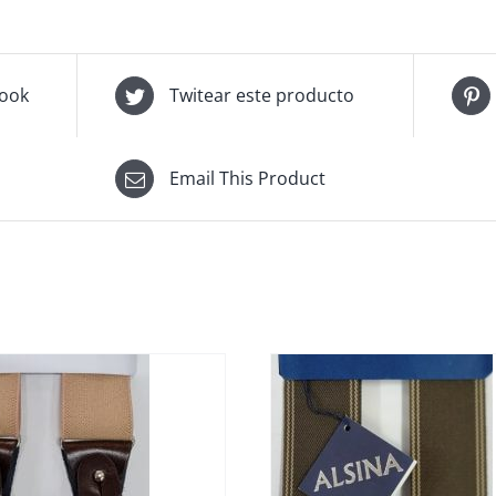
book
Twitear este producto
Email This Product
SELECT OPTIONS
/
SELECT 
DETALLES
DET