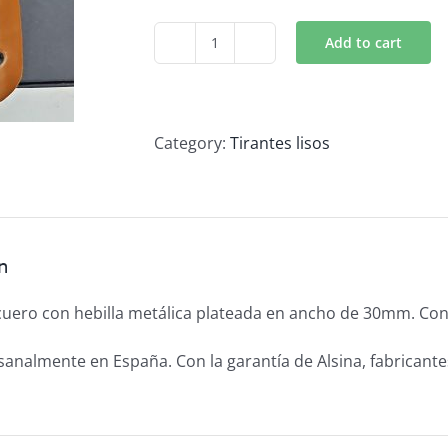
Add to cart
Tirantes
lisos
en
piel
Category:
Tirantes lisos
quantity
n
cuero con hebilla metálica plateada en ancho de 30mm. Con
analmente en España. Con la garantía de Alsina, fabricant