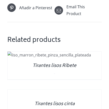
Email This
Añadir a Pinterest
Product
Related products
Tirantes lisos Ribete
0.00
€
SELECT
OPTIONS
/
DETALLES
Tirantes lisos cinta