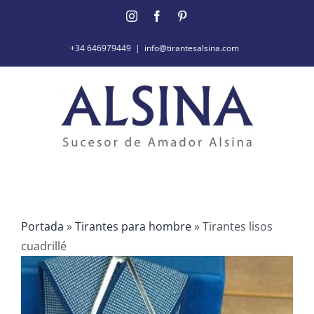
Saltar
Instagram
Facebook
Pinterest
al
contenido
+34 646979449
|
info@tirantesalsina.com
Portada
»
Tirantes para hombre
»
Tirantes lisos
cuadrillé