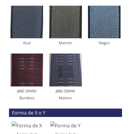
Azul
Marrón
Negro
J880 35MM
J880 35MM
Burdeos
Marino
Forma de X o Y