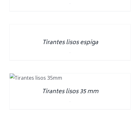
0.00
€
SELECT
OPTIONS
/
DETALLES
Tirantes lisos espiga
0.00
€
S
Tirantes lisos 35 mm
0.00
€