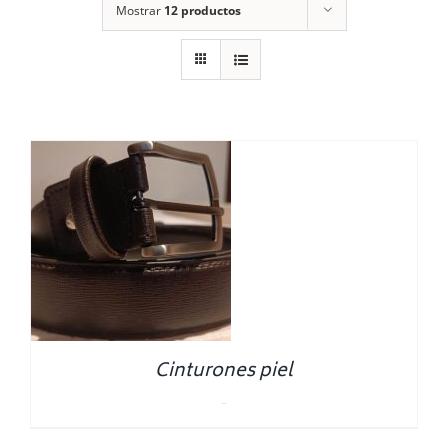
Mostrar
12 productos
Cinturones piel
0.00
€