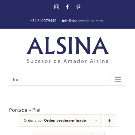
Saltar
Instagram
Facebook
Pinterest
al
contenido
+34 646979449
|
info@tirantesalsina.com
Ir a...
Portada
»
Piel
Ordena por
Orden predeterminado