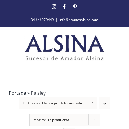
Saltar
Instagram
Facebook
Pinterest
al
contenido
+34 646979449
|
info@tirantesalsina.com
Portada
»
Paisley
Ordena por
Orden predeterminado
Mostrar
12 productos