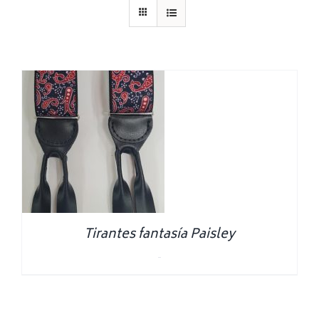
Tirantes fantasía Paisley
0.00
€