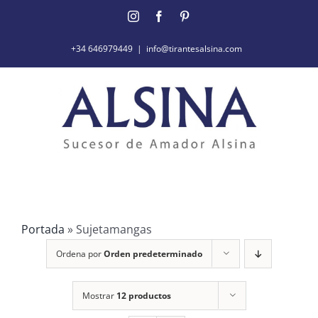
Saltar
Instagram
Facebook
Pinterest
al
contenido
+34 646979449
|
info@tirantesalsina.com
Portada
»
Sujetamangas
Ordena por
Orden predeterminado
Mostrar
12 productos