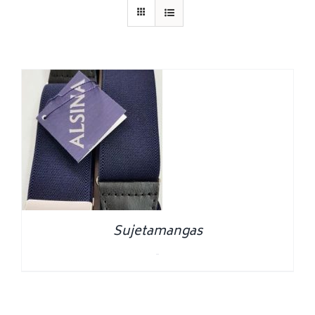
Sujetamangas
0.00
€