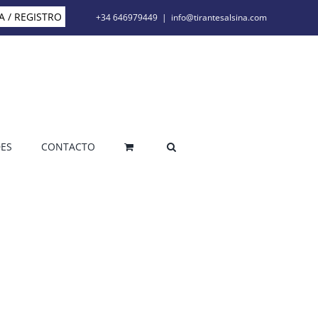
A / REGISTRO
+34 646979449
|
info@tirantesalsina.com
ES
CONTACTO