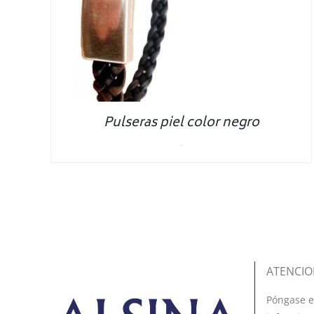
NS
/
S
Pulseras piel color negro
0.00
€
ATENCIO
Póngase e