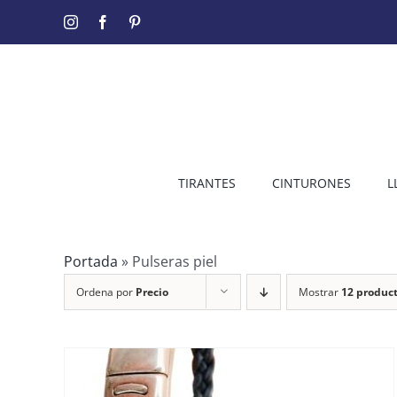
Saltar
Instagram
Facebook
Pinterest
al
contenido
TIRANTES
CINTURONES
L
Portada
»
Pulseras piel
Ordena por
Precio
Mostrar
12 produc