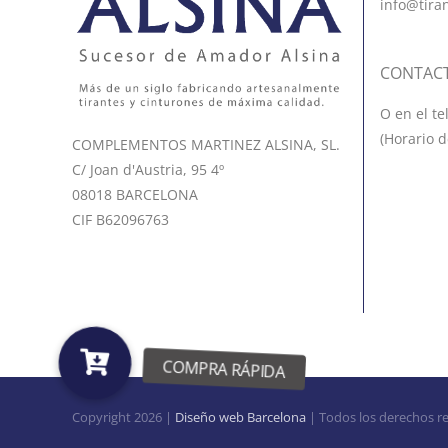
info@tira
CONTAC
O en el te
(Horario d
COMPLEMENTOS MARTINEZ ALSINA, SL.
C/ Joan d'Austria, 95 4º
08018 BARCELONA
CIF B62096763
Copyright
2026 |
Diseño web Barcelona
| Todos los derechos r