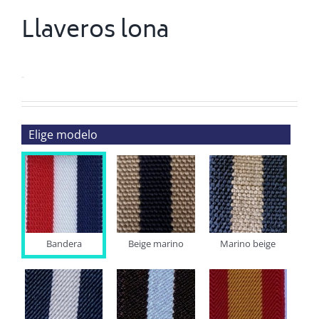
Llaveros lona
0.00
€
Elige modelo
Bandera
Beige marino
Marino beige