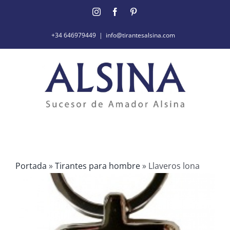
Saltar
Instagram
Facebook
Pinterest
al
contenido
+34 646979449
|
info@tirantesalsina.com
Portada
»
Tirantes para hombre
»
Llaveros lona