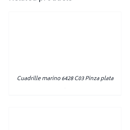
Cuadrille marino 6428 C03 Pinza plata
0.00
€