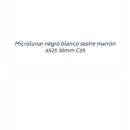
Microlunar negro blanco sastre marrón
6525 30mm C05
0.00
€