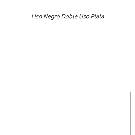
Liso Negro Doble Uso Plata
0.00
€