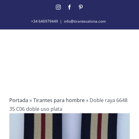
Saltar
Instagram
Facebook
Pinterest
al
contenido
+34 646979449
|
info@tirantesalsina.com
Portada
»
Tirantes para hombre
»
Doble raya 6648
35 C06 doble uso plata