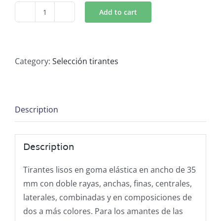
Add to cart
Doble
raya
6648
35
Category:
Selección tirantes
C06
doble
uso
Description
plata
quantity
Description
Tirantes lisos en goma elástica en ancho de 35
mm con doble rayas, anchas, finas, centrales,
laterales, combinadas y en composiciones de
dos a más colores. Para los amantes de las