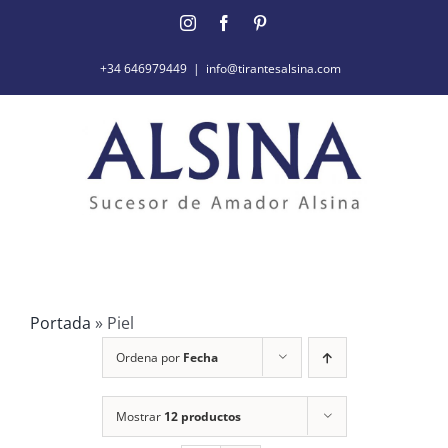
Saltar
Instagram
Facebook
Pinterest
al
contenido
+34 646979449
|
info@tirantesalsina.com
Portada
»
Piel
Ordena por
Fecha
Mostrar
12 productos