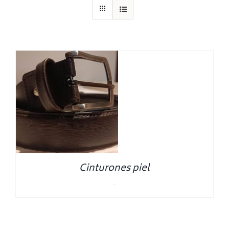
Cinturones piel
0.00
€