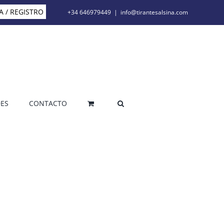
A / REGISTRO
+34 646979449
|
info@tirantesalsina.com
ES
CONTACTO