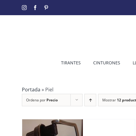
Saltar
Instagram
Facebook
Pinterest
al
contenido
TIRANTES
CINTURONES
L
Portada
»
Piel
Ordena por
Precio
Mostrar
12 produc