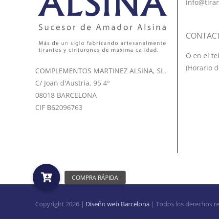
info@tira
CONTAC
O en el te
(Horario d
COMPLEMENTOS MARTINEZ ALSINA, SL.
C/ Joan d'Austria, 95 4º
08018 BARCELONA
CIF B62096763
Copyright
2026 |
Diseño web Barcelona
| Todos los derechos r