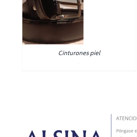
NS
/
S
Cinturones piel
0.00
€
ATENCIO
Póngase e