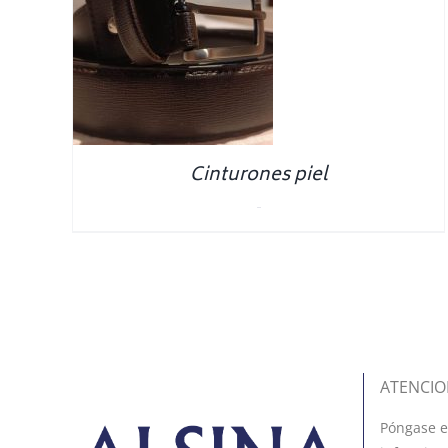
NS
/
S
Cinturones piel
0.00
€
ATENCIO
Póngase e