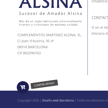
info@tira
CONTAC
O en el te
(Horario d
COMPLEMENTOS MARTINEZ ALSINA, SL.
C/ Joan d'Austria, 95 4º
08018 BARCELONA
CIF B62096763
Copyright
2026 |
Diseño web Barcelona
| Todos los derechos r