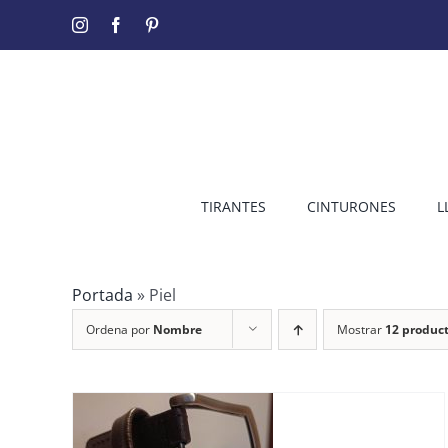
Saltar
Instagram
Facebook
Pinterest
al
contenido
TIRANTES
CINTURONES
L
Portada
»
Piel
Ordena por
Nombre
Mostrar
12 produc