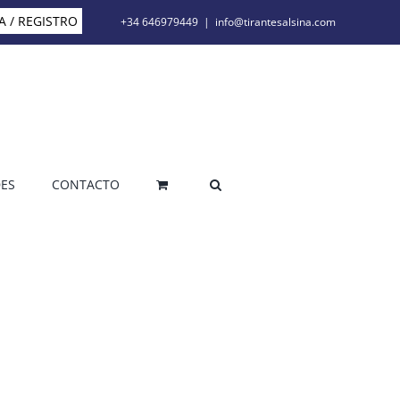
A / REGISTRO
+34 646979449
|
info@tirantesalsina.com
ES
CONTACTO