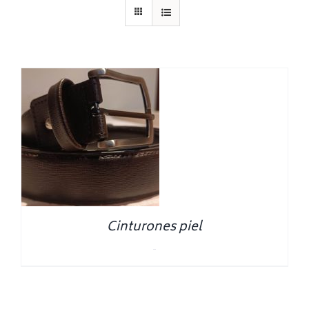
Cinturones piel
0.00
€