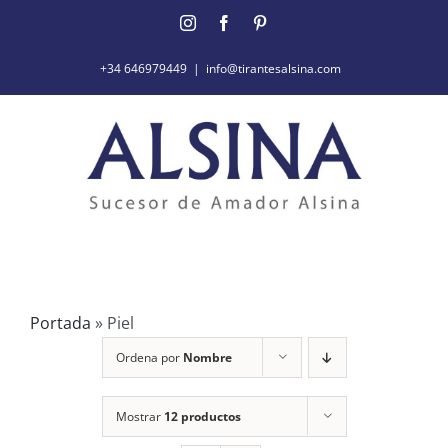
Saltar
Instagram
Facebook
Pinterest
al
contenido
+34 646979449
|
info@tirantesalsina.com
Portada
»
Piel
Ordena por
Nombre
Mostrar
12 productos