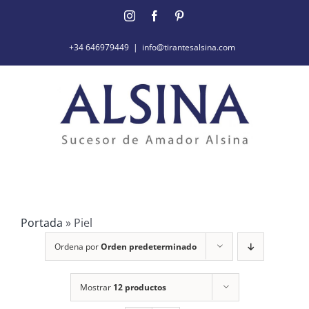
Saltar
Instagram
Facebook
Pinterest
al
contenido
+34 646979449
|
info@tirantesalsina.com
Portada
»
Piel
Ordena por
Orden predeterminado
Mostrar
12 productos