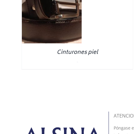
NS
/
S
Cinturones piel
0.00
€
ATENCIO
Póngase e