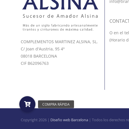
info@tira
CONTAC
O en el te
(Horario d
COMPLEMENTOS MARTINEZ ALSINA, SL.
C/ Joan d'Austria, 95 4º
08018 BARCELONA
CIF B62096763
Copyright
2026 |
Diseño web Barcelona
| Todos los derechos r