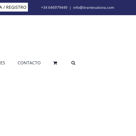
A / REGISTRO
+34 646979449
|
info@tirantesalsina.com
ES
CONTACTO