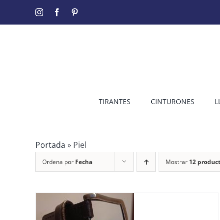
Saltar
Instagram
Facebook
Pinterest
al
contenido
TIRANTES
CINTURONES
L
Portada
»
Piel
Ordena por
Fecha
Mostrar
12 produc