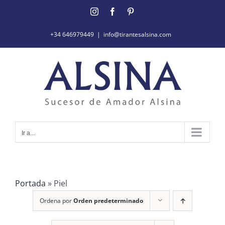
Saltar
Instagram
Facebook
Pinterest
al
contenido
+34 646979449
|
info@tirantesalsina.com
Ir a...
Portada
»
Piel
Ordena por
Orden predeterminado