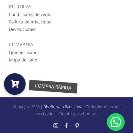
POLÍTICAS
Condiciones de venta
Política de privacidad
Devoluciones
COMPAÑIA
Quienes somos
Mapa del sitio
Copyright
2026 |
Diseño web Barcelona
| Todos los derechos
reservados | Tirantes para hombre
Instagram
Facebook
Pinterest