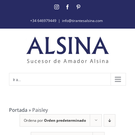
Saltar
Instagram
Facebook
Pinterest
al
contenido
+34 646979449
|
info@tirantesalsina.com
Ir a...
Portada
»
Paisley
Ordena por
Orden predeterminado