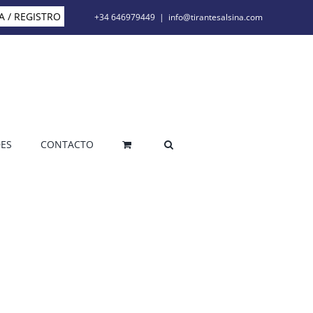
A / REGISTRO
+34 646979449
|
info@tirantesalsina.com
ES
CONTACTO