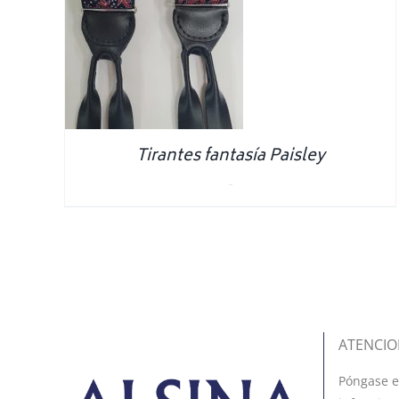
NS
/
S
Tirantes fantasía Paisley
0.00
€
ATENCIO
Póngase e