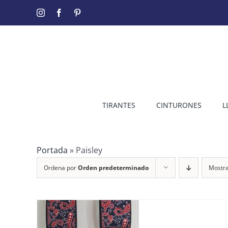
Saltar
Instagram
Facebook
Pinterest
al
contenido
TIRANTES
CINTURONES
L
Portada
»
Paisley
Ordena por
Orden predeterminado
Mostr