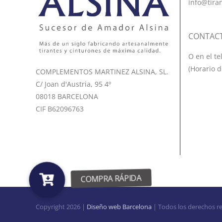
info@tira
CONTAC
O en el te
(Horario d
COMPLEMENTOS MARTINEZ ALSINA, SL.
C/ Joan d'Austria, 95 4º
08018 BARCELONA
CIF B62096763
Copyright
2026 |
Diseño web Barcelona
| Todos los derechos r