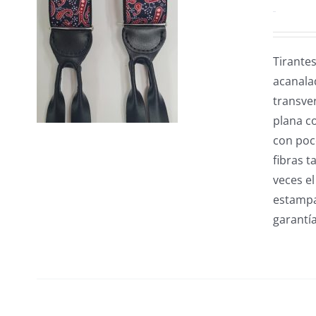
0.00
€
/
Tirantes
acanala
transver
plana c
con poco
fibras t
veces el
estampa
garantía