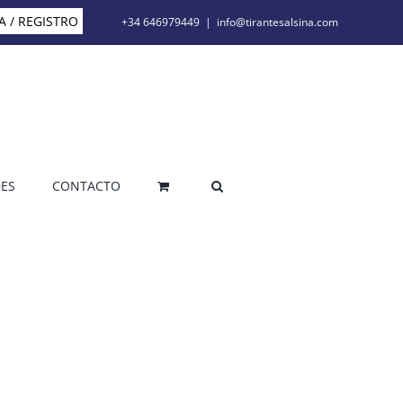
A / REGISTRO
+34 646979449
|
info@tirantesalsina.com
ES
CONTACTO