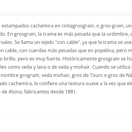
 estampados cachemira en cintagrosgrain, o gros-grain, un 
do. En grosgrain, la trama es más pesada que la urdimbre,
sales. Se llama un tejido "con cable", ya que la trama se as
on cable, con cuerdas más pesadas que en popelina, pero má
 brillo, pero es muy fuerte. Históricamente grosgrain se h
ales como seda y lana o de seda y mohair. Cuando se utiliza 
 nombre grogram, seda mohair, gros de Tours o gros de Nápo
do cachemira, le confiere una textura suave a la vez que e
 de Alsina, fabricantes desde 1881.