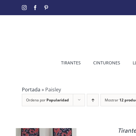
Saltar
Instagram
Facebook
Pinterest
al
contenido
TIRANTES
CINTURONES
L
Portada
»
Paisley
Ordena por
Popularidad
Mostrar
12 produ
Tirante