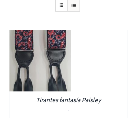
Tirantes fantasía Paisley
0.00
€