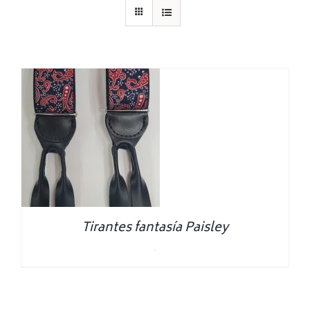
Tirantes fantasía Paisley
0.00
€