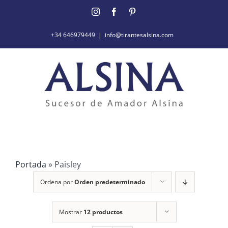
Saltar
Instagram
Facebook
Pinterest
al
contenido
+34 646979449
|
info@tirantesalsina.com
Portada
»
Paisley
Ordena por
Orden predeterminado
Mostrar
12 productos