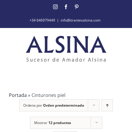
Saltar
Instagram
Facebook
Pinterest
al
contenido
+34 646979449
|
info@tirantesalsina.com
Portada
»
Cinturones piel
Ordena por
Orden predeterminado
Mostrar
12 productos