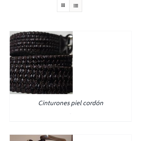
Cinturones piel cordón
0.00
€