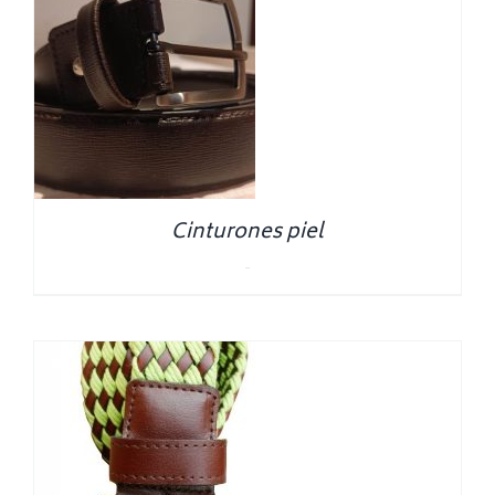
Cinturones piel
0.00
€